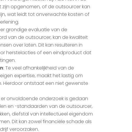
t zijn opgenomen, of de outsourcer kan
 zijn, wat leidt tot onverwachte kosten of
erlening.
der grondige evaluatie van de
ord van de outsourcer, kan de kwaliteit
sen over laten. Dit kan resulteren in
or herstelacties of een eindproduct dat
tingen.
en
: Te veel afhankelijkheid van de
eigen expertise, maakt het lastig om
ren. Hierdoor ontstaat een niet gewenste
ls er onvoldoende onderzoek is gedaan
llen en -standaarden van de outsourcer,
kken, diefstal van intellectueel eigendom
men. Dit kan zowel financiële schade als
rijf veroorzaken.