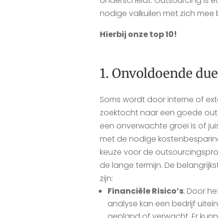
onderscheidt. Outsourcing is e
nodige valkuilen met zich mee
Hierbij onze top 10!
1. Onvoldoende due
Soms wordt door interne of ex
zoektocht naar een goede out
een onverwachte groei is of juis
met de nodige kostenbesparin
keuze voor de outsourcingspr
de lange termijn. De belangrijk
zijn:
Financiële Risico’s
: Door h
analyse kan een bedrijf uitei
gepland of verwacht. Er kunne