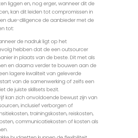
ten liggen en, nog erger, wanneer dit de
rcen, kan dit leiden tot compromissen in
egen due-diligence de aanbieder met de
en tot:
anneer de nadruk ligt op het
gevolg hebben dat de een outsourcer
nier in plaats van de beste. Dit met als
nen en daarna verder te bouwen aan de
 een lagere kwaliteit van geleverde
 start van de samenwerking of zelfs een
 de juiste skillsets bezit.
rijf kan zich onvoldoende bewust zijn van
sourcen, inclusief verborgen of
sitiekosten, trainingskosten, reiskosten,
sten, communicatiekosten of kosten als
men.
rakke budgetten kunnen de flexibiliteit