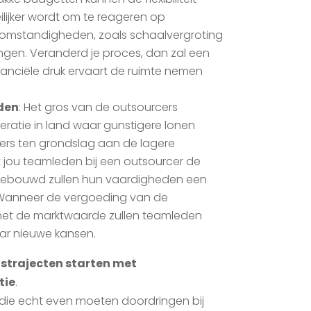
lijker wordt om te reageren op
omstandigheden, zoals schaalvergroting
ngen. Veranderd je proces, dan zal een
nanciële druk ervaart de ruimte nemen
den
: Het gros van de outsourcers
ratie in land waar gunstigere lonen
mers ten grondslag aan de lagere
 jou teamleden bij een outsourcer de
gebouwd zullen hun vaardigheden een
 Wanneer de vergoeding van de
en met de marktwaarde zullen teamleden
naar nieuwe kansen.
strajecten starten met
tie
.
die echt even moeten doordringen bij