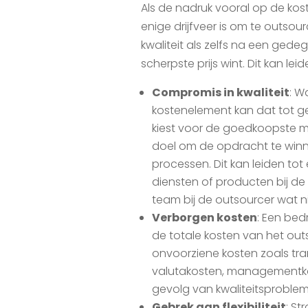
Als de nadruk vooral op de kos
enige drijfveer is om te outsou
kwaliteit als zelfs na een ged
scherpste prijs wint. Dit kan leid
Compromis in kwaliteit
: W
kostenelement kan dat tot 
kiest voor de goedkoopste ma
doel om de opdracht te win
processen. Dit kan leiden tot
diensten of producten bij de
team bij de outsourcer wat niet
Verborgen kosten
: Een bed
de totale kosten van het out
onvoorziene kosten zoals tran
valutakosten, managementko
gevolg van kwaliteitsproble
Gebrek aan flexibiliteit
: St