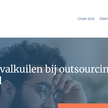
Over ons
Dien
 valkuilen bij outsourci
l