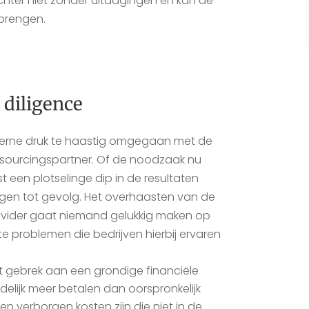
chter niet zonder uitdagingen en kan de
 brengen.
 diligence
terne druk te haastig omgegaan met de
sourcingspartner. Of de noodzaak nu
t een plotselinge dip in de resultaten
gen tot gevolg. Het overhaasten van de
ovider gaat niemand gelukkig maken op
ste problemen die bedrijven hierbij ervaren
et gebrek aan een grondige financiële
ndelijk meer betalen dan oorspronkelijk
n verborgen kosten zijn die niet in de