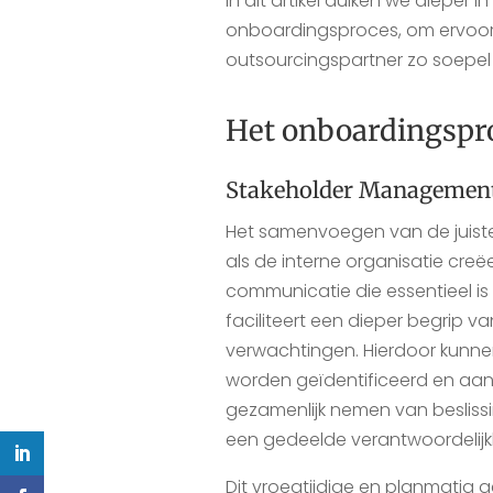
In dit artikel duiken we dieper 
onboardingsproces, om ervoor
outsourcingspartner zo soepel 
Het onboardingspr
Stakeholder Managemen
Het samenvoegen van de juiste
als de interne organisatie cre
communicatie die essentieel is 
faciliteert een dieper begrip v
verwachtingen. Hierdoor kunnen
worden geïdentificeerd en aan
gezamenlijk nemen van besliss
een gedeelde verantwoordelij
Dit vroegtijdige en planmatig 