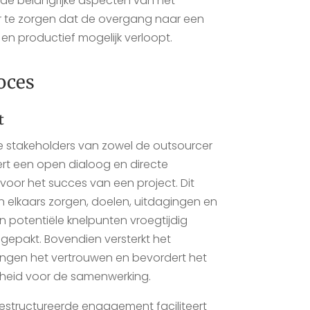
in de belangrijke aspecten van het
 te zorgen dat de overgang naar een
en productief mogelijk verloopt.
oces
t
 stakeholders van zowel de outsourcer
ëert een open dialoog en directe
voor het succes van een project. Dit
an elkaars zorgen, doelen, uitdagingen en
 potentiële knelpunten vroegtijdig
gepakt. Bovendien versterkt het
ingen het vertrouwen en bevordert het
kheid voor de samenwerking.
gestructureerde engagement faciliteert