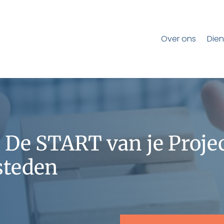
Over ons
Dien
: De START van je Proje
steden